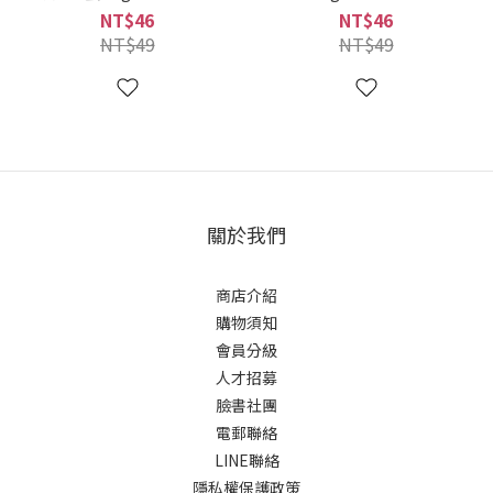
(4901133335020)
(4901133335006)
NT$46
NT$46
NT$49
NT$49
關於我們
商店介紹
購物須知
會員分級
人才招募
臉書社團
電郵聯絡
LINE聯絡
隱私權保護政策