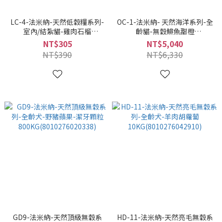
LC-4-法米納-天然低穀糧系列-
OC-1-法米納- 天然海洋系列-全
室內/結紮貓-雞肉石榴
齡貓-無穀鯡魚甜橙
300g(8010276030474)
10KG(8010276036872)
NT$305
NT$5,040
NT$390
NT$6,330
GD9-法米納-天然頂級無穀系
HD-11-法米納-天然亮毛無穀系