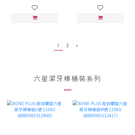
1
2
»
六星潔牙棒桶裝系列