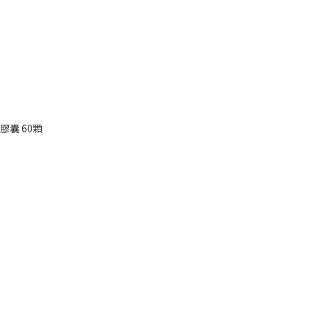
健膠囊 60顆