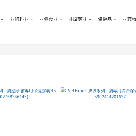
⇩飼料⇩
⇩零食⇩
⇩罐頭⇩
保健品
⇩寵物
用