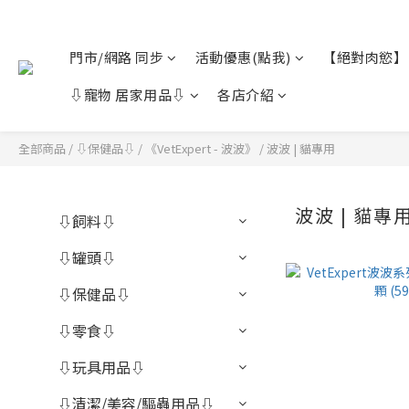
門市/網路 同步
活動優惠(點我)
【絕對肉慾】
⇩寵物 居家用品⇩
各店介紹
全部商品
/
⇩保健品⇩
/
《VetExpert - 波波》
/
波波 | 貓專用
波波 | 貓專
⇩飼料⇩
⇩罐頭⇩
⇩保健品⇩
⇩零食⇩
⇩玩具用品⇩
⇩清潔/美容/驅蟲用品⇩