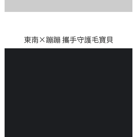
東南×蹦蹦 攜手守護毛寶貝