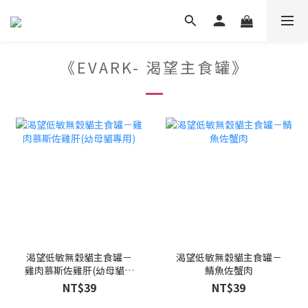
《EVARK- 渴望主食罐》
渴望低敏無穀貓主食罐－
渴望低敏無穀貓主食罐－
雞肉慕斯佐雞肝(幼母貓專
鯖魚佐蟹肉
用)
NT$39
NT$39