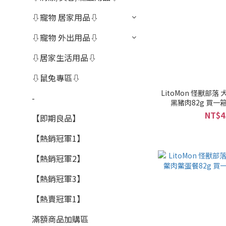
⇩寵物 居家用品⇩
⇩寵物 外出用品⇩
⇩居家生活用品⇩
⇩鼠兔專區⇩
LitoMon 怪獸部
-
黑豬肉82g 買一箱更
NT$4
【即期良品】
【熱銷冠軍1】
【熱銷冠軍2】
【熱銷冠軍3】
【熱賣冠軍1】
滿額商品加購區