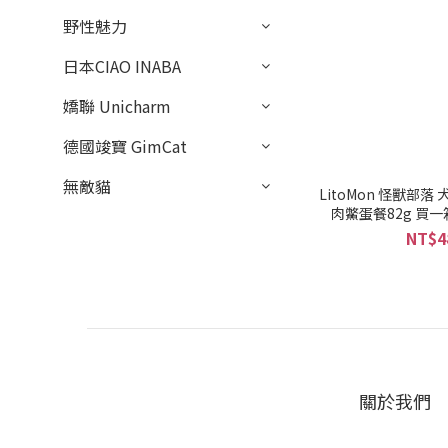
野性魅力
日本CIAO INABA
嬌聯 Unicharm
德國竣寶 GimCat
無敵貓
LitoMon 怪獸部
肉鱉蛋餐82g 買一箱更
NT$4
關於我們