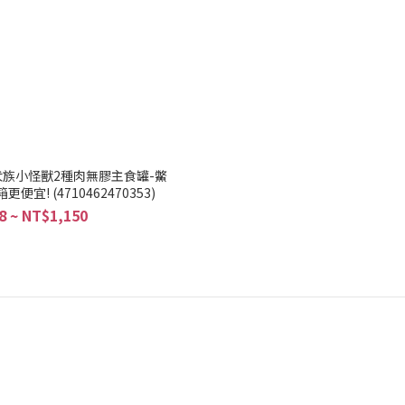
落 犬族小怪獸2種肉無膠主食罐-鱉
便宜! (4710462470353)
8 ~ NT$1,150