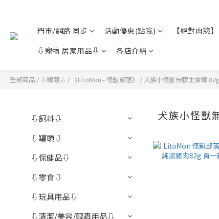
門市/網路 同步
活動優惠(點我)
【絕對肉慾】
⇩寵物 居家用品⇩
各店介紹
全部商品
/
⇩罐頭⇩
/
《LitoMon - 怪獸部落》
/
犬族小怪獸無膠主食罐 82
犬族小怪獸無
⇩飼料⇩
⇩罐頭⇩
⇩保健品⇩
⇩零食⇩
⇩玩具用品⇩
⇩清潔/美容/驅蟲用品⇩