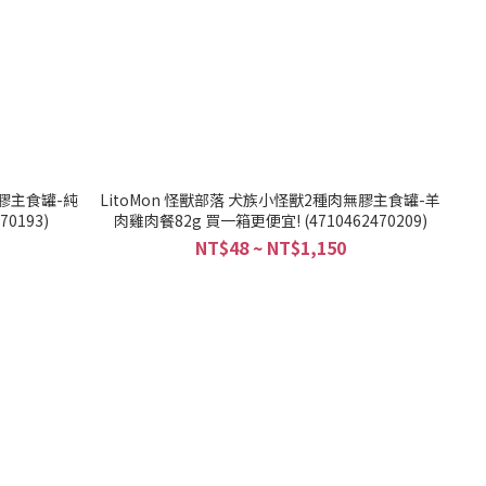
無膠主食罐-純
LitoMon 怪獸部落 犬族小怪獸2種肉無膠主食罐-羊
70193)
肉雞肉餐82g 買一箱更便宜! (4710462470209)
NT$48 ~ NT$1,150