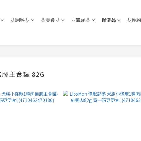
⇩飼料⇩
⇩零食⇩
⇩罐頭⇩
保健品
⇩寵物
g
膠主食罐 82G