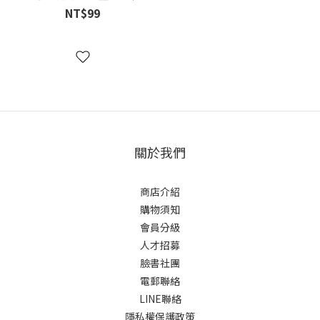
無感 快熱保暖 吸水速乾 公司貨
NT$99
關於我們
商店介紹
購物須知
會員分級
人才招募
臉書社團
電郵聯絡
LINE聯絡
隱私權保護政策