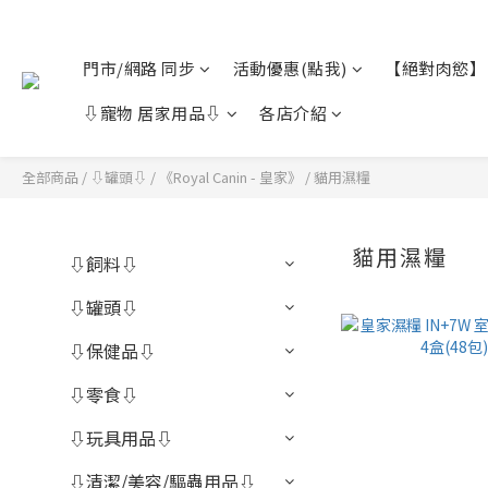
門市/網路 同步
活動優惠(點我)
【絕對肉慾】
⇩寵物 居家用品⇩
各店介紹
全部商品
/
⇩罐頭⇩
/
《Royal Canin - 皇家》
/
貓用濕糧
貓用濕糧
⇩飼料⇩
⇩罐頭⇩
⇩保健品⇩
⇩零食⇩
⇩玩具用品⇩
⇩清潔/美容/驅蟲用品⇩