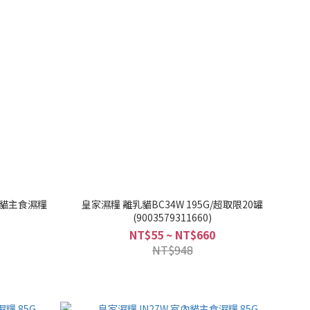
歲老貓主食濕糧
皇家濕糧 離乳貓BC34W 195G/超取限20罐
(9003579311660)
NT$55 ~ NT$660
NT$948