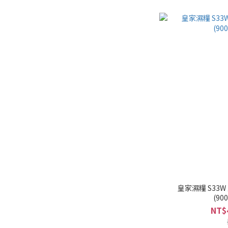
皇家濕糧 S33
(90
NT$