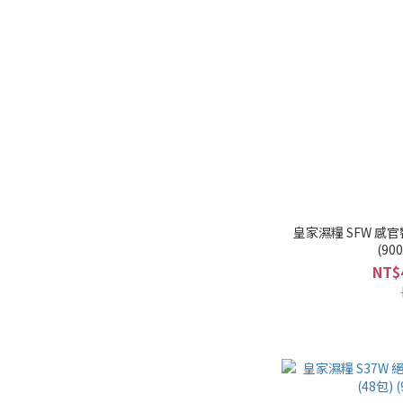
皇家濕糧 SFW 感官
(90
NT$