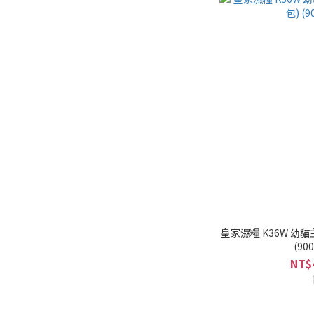
皇家濕糧 K36W 幼貓
(90
NT$