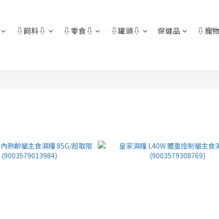
⇩飼料⇩
⇩零食⇩
⇩罐頭⇩
保健品
⇩寵物