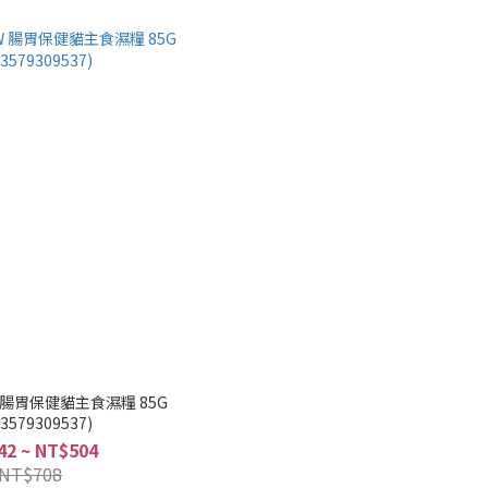
W 腸胃保健貓主食濕糧 85G
03579309537)
42 ~ NT$504
NT$708