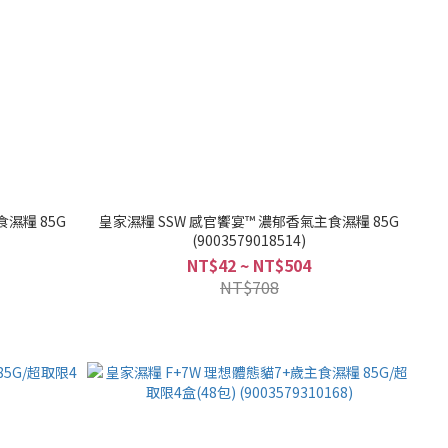
濕糧 85G
皇家濕糧 SSW 感官饗宴™ 濃郁香氣主食濕糧 85G
(9003579018514)
NT$42 ~ NT$504
NT$708