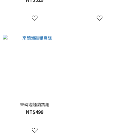
來碗泡麵貓窩組
NT$499