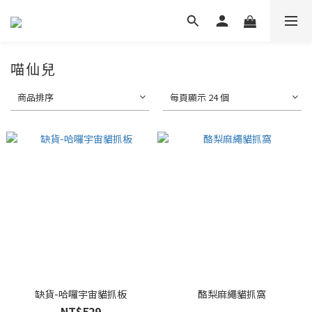
喵仙兒
商品排序
每頁顯示 24 個
缺貨-哈囉宇宙貓抓板
酪梨麻繩貓抓窩
NT$529