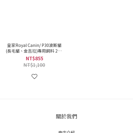
皇家Royal Canin/ P30波斯貓
(長毛貓、金吉拉)專用飼料 2KG
(3182550702614)
NT$855
NT$1,100
關於我們
商店介紹