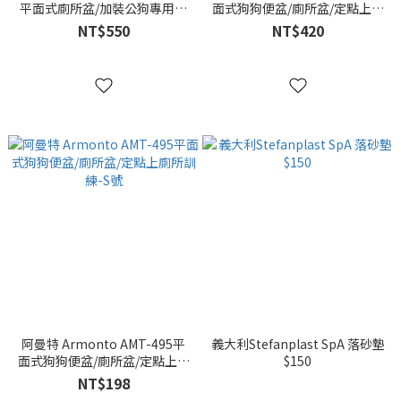
平面式廁所盆/加裝公狗專用柱
面式狗狗便盆/廁所盆/定點上廁
子/狗狗防咬便盆/尿盆-M號
所訓練-M號
NT$550
NT$420
阿曼特 Armonto AMT-495平
義大利Stefanplast SpA 落砂墊
面式狗狗便盆/廁所盆/定點上廁
$150
所訓練-S號
NT$198