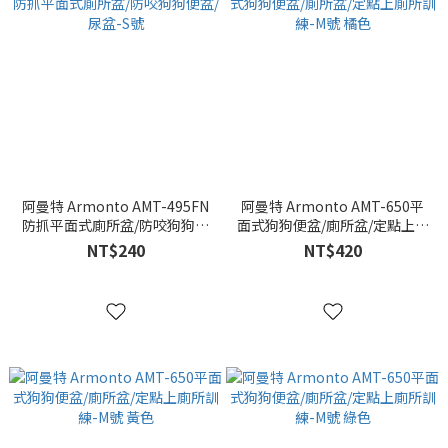
阿曼特 Armonto AMT-495FN
阿曼特 Armonto AMT-650平
防抓平面式廁所盆/防咬狗狗便
面式狗狗便盆/廁所盆/定點上廁
盆/尿盆-S號
所訓練-M號 橘色
NT$240
NT$420