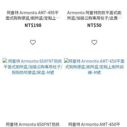
阿曼特 Armonto AMT-495平
Armonto 阿曼特防抓平面式廁
面式狗狗便盆/廁所盆/定點上廁
所盆/加裝公狗專用柱子/此賣場
所訓練-S號 黃色
為柱子賣場/公狗柱/抬腿柱
NT$198
NT$50
阿曼特 Armonto 650FNT防抓
阿曼特 Armonto AMT-650平