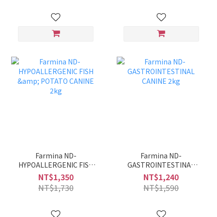
Farmina ND-
Farmina ND-
HYPOALLERGENIC FISH
GASTROINTESTINAL
& POTATO CANINE 2kg
CANINE 2kg
NT$1,350
NT$1,240
NT$1,730
NT$1,590