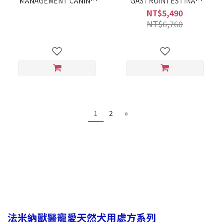
MANAGEMENT CANINE
GASTROINTESTINAL
12kg $4890
CANINE 12kg
NT$5,490
NT$6,760
1
2
»
法米納獸醫寵愛天然犬用處方系列