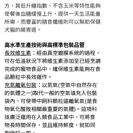
方，其低升糖指數、不含玉米等特性能夠
使餐後血糖緩慢上升，提供一天生活能量
所需，而豐富的膳食纖維則可以幫助保健
犬貓的腸胃道。
高水準生產技術與高標準包裝品管
長效維生素
：經由真空鍍膜系統的過程，
可在低溫狀況下將維生素添加至已經烹調
完成的寵物食品中，確保維生素
能夠在食
品顆粒中長效運作。
充氮離氧包裝
：以氮氣(空氣中自然存在
的氣體之一)取代一般的空氣填充入包裝
袋內，可使帶中飼料顆粒遠離氧氣(
是食
物氧化酸敗相關最重要的氣體)。這項科
技廣泛運用在人類食品工業中，可將食
物長時間保存，並且維持鮮度，
就如同
剛做好一般。