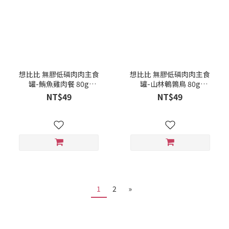
想比比 無膠低磷肉肉主食
想比比 無膠低磷肉肉主食
罐-鮪魚雞肉餐 80g
罐-山林鵪鶉鳥 80g
4711100351058
4711100351034
NT$49
NT$49
1
2
»