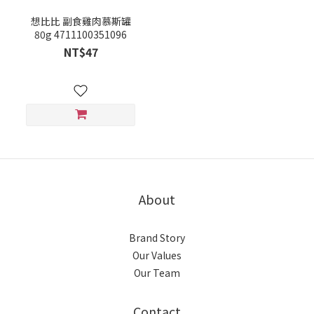
想比比 副食雞肉慕斯罐
80g 4711100351096
NT$47
About
Brand Story
Our Values
Our Team
Contact