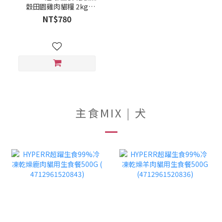
穀田園雞肉貓糧 2kg
4712961528160
NT$780
主食MIX | 犬