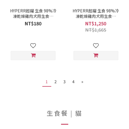
HYPERR超躍 生食 98%冷
HYPERR超躍 生食 98%冷
凍乾燥雞肉犬用生食餐
凍乾燥雞肉犬用生食餐
60g 4712961528634
500g (編
NT$180
NT$1,250
號:4712961528207)
NT$1,665
1
2
3
4
»
生食餐 | 貓