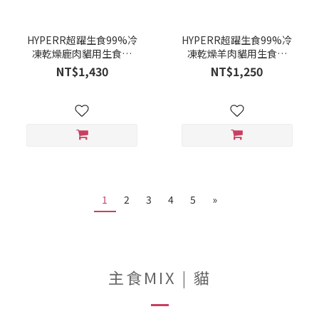
HYPERR超躍生食99%冷
HYPERR超躍生食99%冷
凍乾燥鹿肉貓用生食餐
凍乾燥羊肉貓用生食餐
500G ( 4712961520843)
500G (4712961520836)
NT$1,430
NT$1,250
1
2
3
4
5
»
主食MIX | 貓