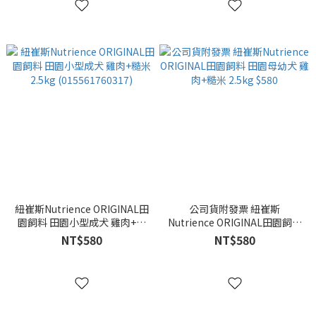
紐崔斯Nutrience ORIGINAL田
公司貨附發票 紐崔斯
園飼料 田園小型成犬 雞肉+糙
Nutrience ORIGINAL田園飼料
米 2.5kg (015561760317)
田園母幼犬 雞肉+糙米 2.5kg
NT$580
NT$580
$580