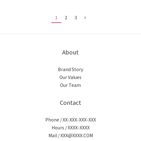
1
2
3
About
Brand Story
Our Values
Our Team
Contact
Phone / XX-XXX-XXX-XXX
Hours / XXXX-XXXX
Mail / XXX@XXXX.COM