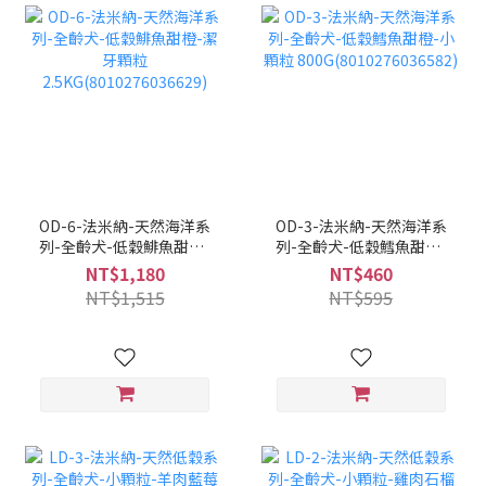
OD-6-法米納-天然海洋系
OD-3-法米納-天然海洋系
列-全齡犬-低穀鯡魚甜橙-
列-全齡犬-低穀鱈魚甜橙-
潔牙顆粒
小顆粒
NT$1,180
NT$460
2.5KG(8010276036629)
800G(8010276036582)
NT$1,515
NT$595