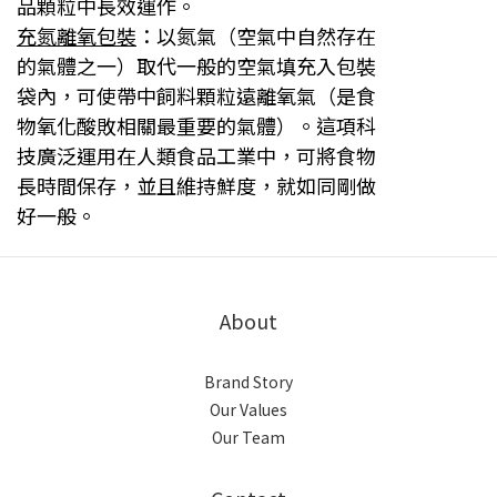
品顆粒中長效運作。
充氮離氧包裝
：以氮氣（空氣中自然存在
的氣體之一）取代一般的空氣填充入包裝
袋內，可使帶中飼料顆粒遠離氧氣（
是食
物氧化酸敗相關最重要的氣體）。這項科
技廣泛運用在人類食品工業中，可將食物
長時間保存，並且維持鮮度，
就如同剛做
好一般。
About
Brand Story
Our Values
Our Team