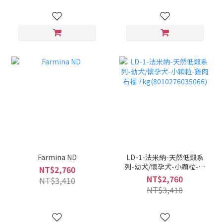
Farmina ND
LD-1-法米納-天然低穀系
列-幼犬/懷孕犬-小顆粒-雞
NT$2,760
肉石榴
NT$2,760
NT$3,410
7kg(8010276035066)
NT$3,410