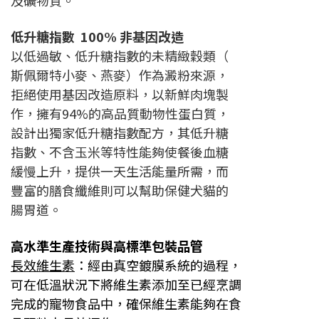
及礦物質。
低升糖指數 100% 非基因改造
以低過敏、低升糖指數的未精緻穀類（
斯佩爾特小麥、燕麥）作為澱粉來源，
拒絕
使用基因改造原料，以新鮮肉塊製
作，
擁有94%的高品質動物性蛋白質，
設計
出獨家低升糖指數配方，其低升糖
指數
、不含玉米等特性能夠使餐後血糖
緩慢
上升，提供一天生活能量所需，而
豐富
的膳食纖維則可以幫助保健犬貓的
腸胃
道。
高水準生產技術與高標準包裝品管
長效維生素
：經由真空鍍膜系統的過程，
可在低溫狀況下將維生素添加至已經烹調
完成的寵物食品中，確保維生素
能夠在食