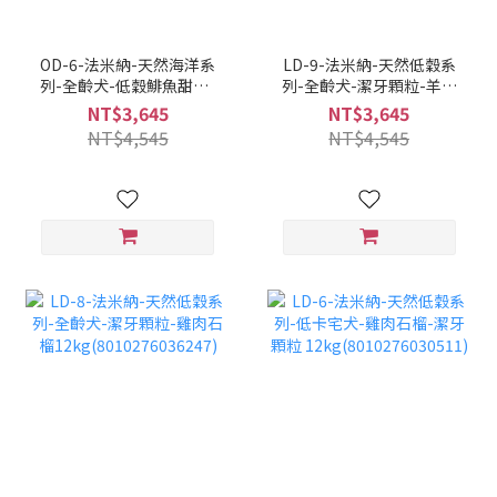
OD-6-法米納-天然海洋系
LD-9-法米納-天然低穀系
列-全齡犬-低穀鯡魚甜橙-
列-全齡犬-潔牙顆粒-羊肉
潔牙顆粒 12KG
藍莓
NT$3,645
NT$3,645
(8010276036636)
12kg(8010276362858)
NT$4,545
NT$4,545