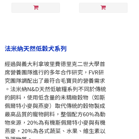
法米納天然低穀犬系列
經過與義大利拿坡里費德里克二世大學首
席營養團隊進行的多年合作研究，FVR研
究團隊調配出了最符合毛寶貝的營
養需求
。法米納N&D天然低敏糧系列不同於傳統
的飼料，使用低含量的未精緻穀物（如斯
佩爾特小麥與燕麥）取代傳統
的穀物製成
最高品質的寵物飼料，整個配方60%為動
物來源，20%為有機斯佩爾特小麥與有機
燕麥，20%為各式蔬菜、
水果、維生素以