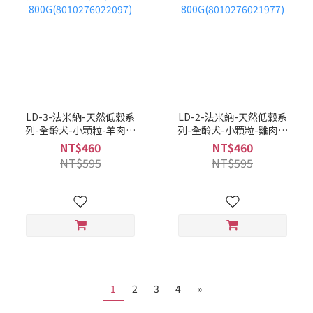
LD-3-法米納-天然低穀系
LD-2-法米納-天然低穀系
列-全齡犬-小顆粒-羊肉藍
列-全齡犬-小顆粒-雞肉石
莓
榴
NT$460
NT$460
800G(8010276022097)
800G(8010276021977)
NT$595
NT$595
1
2
3
4
»