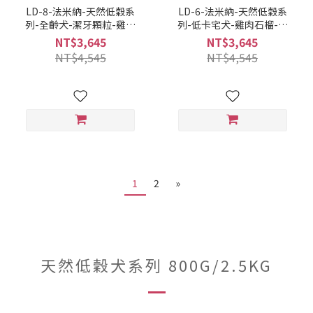
LD-8-法米納-天然低穀系
LD-6-法米納-天然低穀系
列-全齡犬-潔牙顆粒-雞肉
列-低卡宅犬-雞肉石榴-潔
石榴
牙顆粒
NT$3,645
NT$3,645
12kg(8010276036247)
12kg(8010276030511)
NT$4,545
NT$4,545
1
2
»
天然低穀犬系列 800G/2.5KG