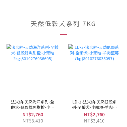
天然低穀犬系列 7KG
法米納-天然海洋系列-全
LD-3-法米納-天然低穀系
齡犬-低穀鱈魚甜橙-小顆
列-全齡犬-小顆粒-羊肉藍
粒 7kg(8010276036605)
莓 7kg(8010276035097)
NT$2,760
NT$2,760
NT$3,410
NT$3,410