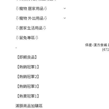
⇩寵物 居家用品⇩
⇩寵物 外出用品⇩
⇩居家生活用品⇩
⇩鼠兔專區⇩
停產-漢方食補 
-
(47
【即期良品】
【熱銷冠軍1】
【熱銷冠軍2】
【熱銷冠軍3】
【熱賣冠軍1】
滿額商品加購區