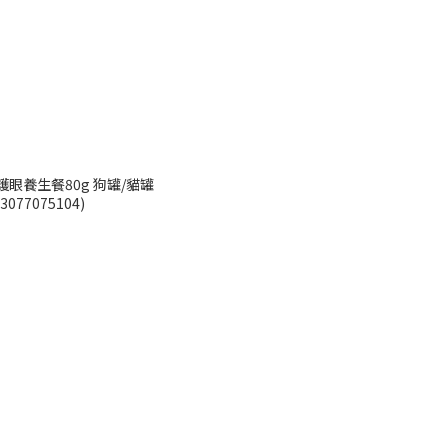
護眼養生餐80g 狗罐/貓罐
13077075104)