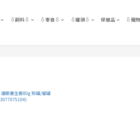
⇩飼料⇩
⇩零食⇩
⇩罐頭⇩
保健品
⇩寵物