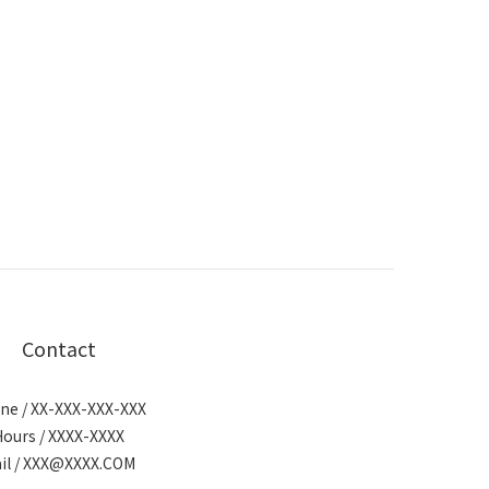
Contact
ne / XX-XXX-XXX-XXX
Hours / XXXX-XXXX
il / XXX@XXXX.COM