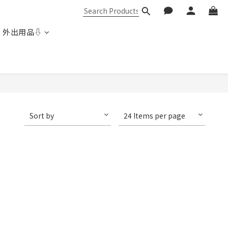
 外出用品⇩
Sort by
24 Items per page