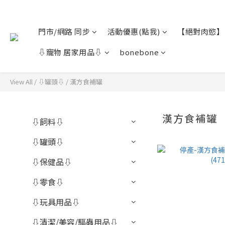
門市/網路 同步
活動優惠(點我)
【絕對肉慾】
⇩寵物 居家用品⇩
bonebone
View All
/
⇩罐頭⇩
/
漢方食補罐
漢方食補罐
⇩飼料⇩
⇩罐頭⇩
⇩保健品⇩
⇩零食⇩
⇩玩具用品⇩
⇩清潔/美容/驅蟲用品⇩