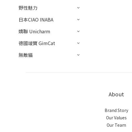
野性魅力
日本CIAO INABA
嬌聯 Unicharm
德國竣寶 GimCat
無敵貓
About
Brand Story
Our Values
Our Team