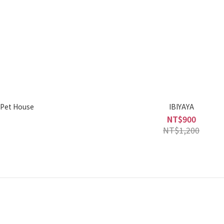
 Pet House
IBIYAYA
NT$900
NT$1,200