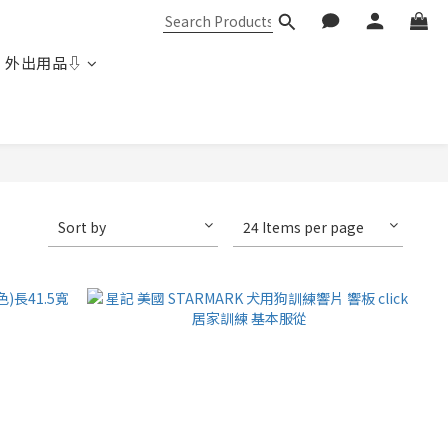
 外出用品⇩
Sort by
24 Items per page