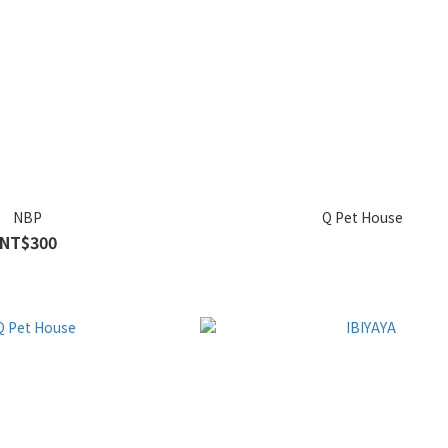
NBP
Q Pet House
NT$300