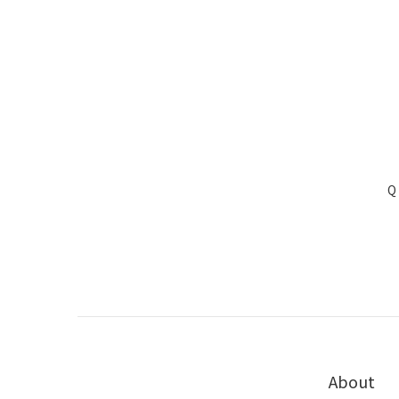
Q
About