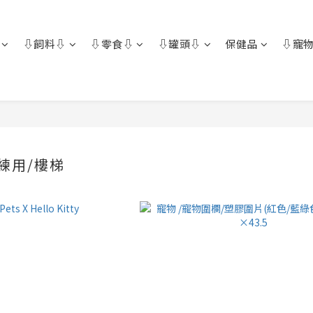
⇩飼料⇩
⇩零食⇩
⇩罐頭⇩
保健品
⇩寵物
練用/樓梯