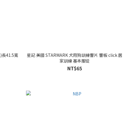
長41.5寬
星記 美國 STARMARK 犬用狗訓練響片 響板 click 居
家訓練 基本服從
NT$65