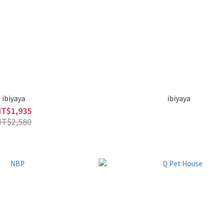
ibiyaya
ibiyaya
NT$1,935
NT$2,580