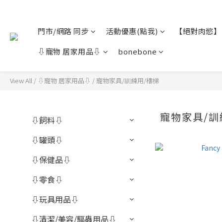
門市/網路 同步
活動優惠(點我)
【絕對肉慾】
⇩寵物 居家用品⇩
bonebone
View All
/
⇩寵物 居家用品⇩
/
寵物家具/訓練用/樓梯
寵物家具/訓
⇩飼料⇩
⇩罐頭⇩
⇩保健品⇩
⇩零食⇩
⇩玩具用品⇩
⇩清潔/美容/驅蟲用品⇩