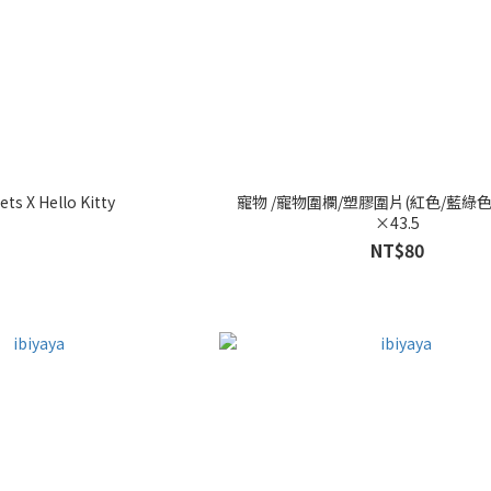
ets X Hello Kitty
寵物 /寵物圍欄/塑膠圍片(紅色/藍綠色)
×43.5
NT$80