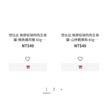
想比比 無膠低磷肉肉主食
想比比 無膠低磷肉肉主食
罐-鮪魚雞肉餐 80g
罐-山林鵪鶉鳥 80g
4711100351058
4711100351034
NT$49
NT$49
1
2
»