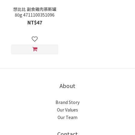
想比比 副食雞肉慕斯罐
80g 4711100351096
NT$47
About
Brand Story
Our Values
Our Team
Contact