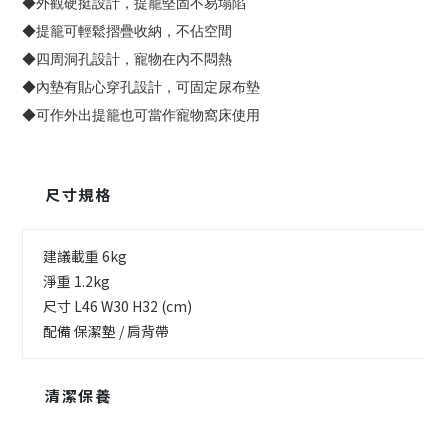
◆外觀硬挺設計，提籠堅固不易塌陷
◆提籠可輕鬆摺疊收納，不佔空間
◆四周洞孔設計，寵物在內不悶熱
◆內墊有貼心穿孔設計，可固定尿布墊
◆可作外出提籠也可當作寵物窩床使用
尺寸規格
建議載重 6kg
淨重 1.2kg
尺寸 L46 W30 H32 (cm)
配備 保潔墊 / 肩背帶
清潔保養