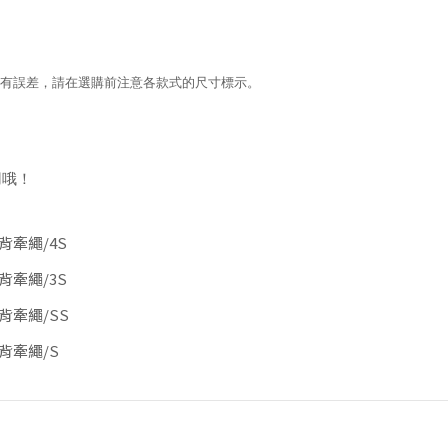
會有誤差，請在選購前注意各款式的尺寸標示。
用哦！
胸背牽繩/4S
胸背牽繩/3S
胸背牽繩/SS
胸背牽繩/S