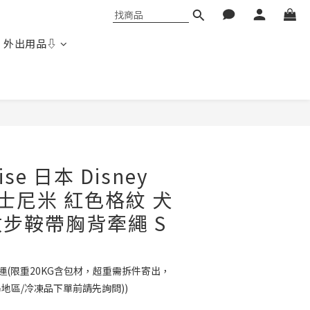
 外出用品⇩
立即購買
dise 日本 Disney
 迪士尼米 紅色格紋 犬
步鞍帶胸背牽繩 S
免運(限重20KG含包材，超重需拆件寄出，
島地區/冷凍品下單前請先詢問))