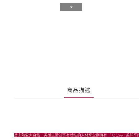
商品描述
是由熱愛大自然，美感生活並富有感性的人材來企劃擁有 「なごみ - 柔和平靜