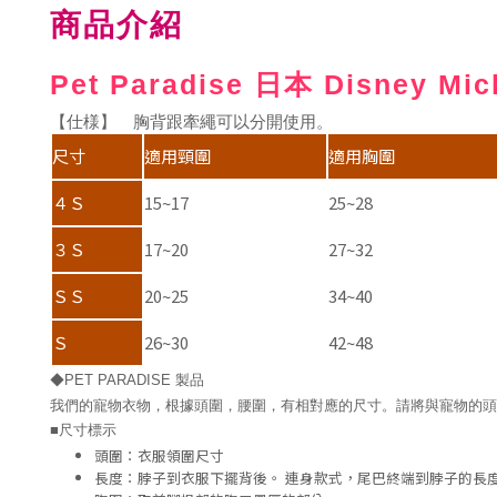
商品介紹
Pet Paradise 日本 Disne
【仕様】 胸背跟牽繩可以分開使用。
尺寸
適用頸圍
適用胸圍
４Ｓ
15~17
25~28
３Ｓ
17~20
27~32
ＳＳ
20~25
34~40
Ｓ
26~30
42~48
◆PET PARADISE 製品
我們的寵物衣物，根據頭圍，腰圍，有相對應的尺寸。請將與寵物的頭
■尺寸標示
頭圍：衣服領圍尺寸
長度：脖子到衣服下擺背後。 連身款式，尾巴終端到脖子的長