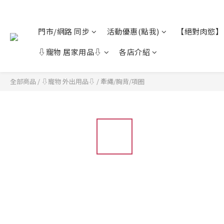
門市/網路 同步
活動優惠(點我)
【絕對肉慾】
⇩寵物 居家用品⇩
各店介紹
全部商品
/
⇩寵物 外出用品⇩
/
牽繩/胸背/項圈