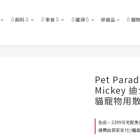
⇩飼料⇩
⇩零食⇩
⇩罐頭⇩
保健品
⇩寵物
Pet Para
Mickey
貓寵物用散
全店，2399元宅配
運費由買家支付//離