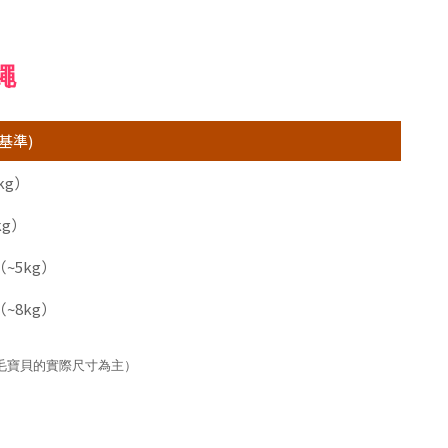
繩
基準)
kg）
g）
~5kg）
~8kg）
毛寶貝的實際尺寸為主）