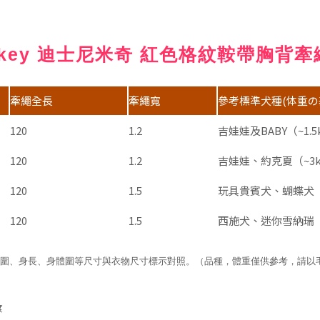
y Mickey 迪士尼米奇 紅色格紋鞍帶胸背牽
牽繩全長
牽繩寬
參考標準犬種(体重の
120
1.2
吉娃娃及BABY（~1.5
120
1.2
吉娃娃、約克夏（~3k
120
1.5
玩具貴賓犬、蝴蝶犬（
120
1.5
西施犬、迷你雪納瑞（
圍、身長、身體圍等尺寸與衣物尺寸標示對照。（品種，體重僅供參考，請以
度