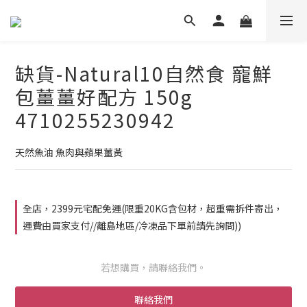
缺貨-Natural10自然食 寵鮮
包薑薑好配方 150g
4710255230942
天然魚油 魚肉與蘋果薑黃
全店，2399元宅配免運(限重20KG含包材，超重需拆件寄出，
運費由買家支付//離島地區/冷凍品下單前請先詢問))
若想購買，請聯絡我們。
聯絡我們