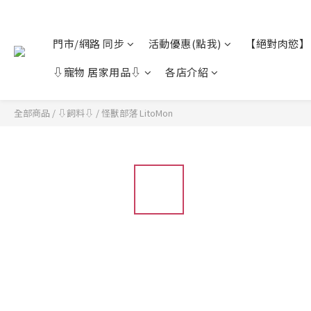
門市/網路 同步
活動優惠(點我)
【絕對肉慾】
⇩寵物 居家用品⇩
各店介紹
全部商品
/
⇩飼料⇩
/
怪獸部落 LitoMon