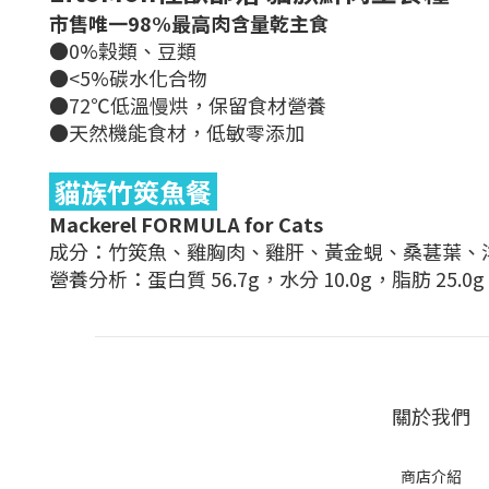
市售唯一98%最高肉含量乾主食
●0%穀類、豆類
●<5%碳水化合物
●72℃低溫慢烘，保留食材營養
●天然機能食材，低敏零添加
貓族竹筴魚餐
Mackerel FORMULA for Cats
成分：竹筴魚、雞胸肉、雞肝、黃金蜆、桑葚葉、
營養分析：蛋白質 56.7g，水分 10.0g，脂肪 25.0g，
關於我們
商店介紹