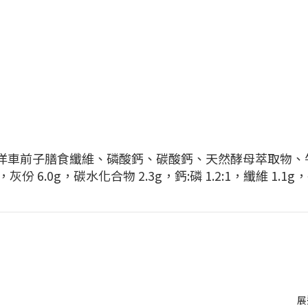
洋車前子膳食纖維、磷酸鈣、碳酸鈣、天然酵母萃取物、
灰份 6.0g，碳水化合物 2.3g，鈣:磷 1.2:1，纖維 1.1g，磷
展