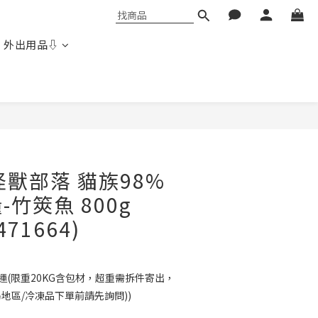
 外出用品⇩
立即購買
n 怪獸部落 貓族98%
竹筴魚 800g
471664)
免運(限重20KG含包材，超重需拆件寄出，
島地區/冷凍品下單前請先詢問))