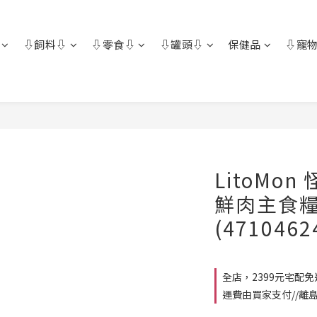
⇩飼料⇩
⇩零食⇩
⇩罐頭⇩
保健品
⇩寵物
LitoMo
鮮肉主食糧-
(4710462
全店，2399元宅配
運費由買家支付//離