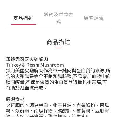
送貨及付款方
商品描述
顧客評價
式
商品描述
無穀赤靈芝火雞胸肉
Turkey & Reishi Mushroom
採用美國火雞胸肉作為單一純肉與蛋白質的來源,所
含
的火雞脂是完全不飽和脂肪酸,不易增加血液中的
膽固
醇量,不僅是優質的蛋白質含鐵量也相當高,可
有助於
紅血球形成。
嚴選食材
火雞胸肉、豌豆蛋白、椰子甘油、樹薯澱粉、南瓜
粉、紫蘇粉、南瓜籽粉、磷酸鈣
、薑黃粉、亞麻籽
油、赤靈芝子實體、甜菜根粉、維生素E