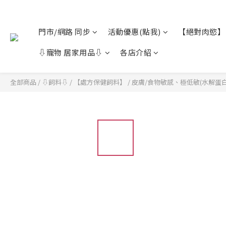
門市/網路 同步
活動優惠(點我)
【絕對肉慾】
⇩寵物 居家用品⇩
各店介紹
全部商品
/
⇩飼料⇩
/
【處方保健飼料】
/
皮膚/食物敏感、極低敏(水解蛋白