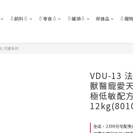
⇩飼料⇩
⇩零食⇩
⇩罐頭⇩
保健品
⇩寵物
) 犬貓系列
VDU-13 
獸醫寵愛天
極低敏配方
12kg(801
全店，2399元宅配