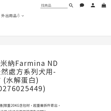
 外出用品⇩
立即購買
法米納Farmina ND
然處方系列犬用-
 (水解蛋白)
0276025449)
免運(限重20KG含包材，超重需拆件寄出，