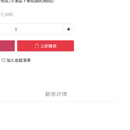
島地區/冷凍品下單前請先詢問))
7,840
立即購買
加入追蹤清單
顧客評價