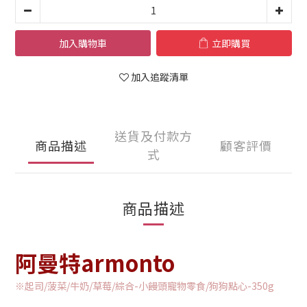
加入購物車
立即購買
加入追蹤清單
送貨及付款方
商品描述
顧客評價
式
商品描述
阿曼特armonto
※起司/菠菜/牛奶/草莓/綜合-小饅頭寵物零食/狗狗點心-350g