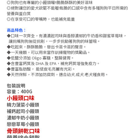
◎狗狗也有專屬的小饅頭囉!!脆脆酥酥的美好滋味
◎絕對讓您的愛犬欲罷不能喔!鬆脆的口感中含有多種狗狗平日所需的
營養與蛋白質
◎在享受可口的零嘴時，也能補充能量
商品特色：
◆口味一次齊全，有濃濃起司味與香醇濃郁的牛奶香和甜蜜草莓味，
讓挑嘴狗狗無從挑剔，一步步挑動著狗狗的味蕾唷。
◆吃起來，酥酥脆脆，發出卡滋卡滋的聲音。
◆一天幾顆，可以用來當作訓練寵物的獎勵品。
◆
低鹽分添加 Oligo 寡糖，整腸健胃。
◆
含豐富鈣質及 DHA 及 EPA，補充鈣質增強免疫力。
◆
豐富脂肪酸， 能使皮毛亮麗有光彩。
◆
天然保鮮，不添加防腐劑，適合幼犬.成犬.老犬種食用。
包裝說明
容量：400G
小饅頭口味
精力菠菜小饅頭
補鈣起司小饅頭
濃郁牛奶小饅頭
戀戀草莓小饅頭
骨頭餅乾口味
營養綜合餅乾