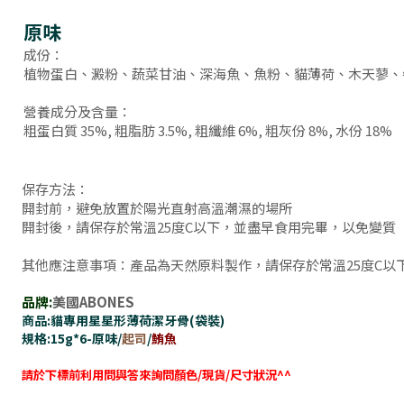
原味
成份：
植物蛋白、澱粉、蔬菜甘油、深海魚、魚粉、貓薄荷、木天蓼、
營養成分及含量：
粗蛋白質 35%, 粗脂肪 3.5%, 粗纖維 6%, 粗灰份 8%, 水份 18%
保存方法：
開封前，避免放置於陽光直射高溫潮濕的場所
開封後，請保存於常溫25度C以下，並盡早食用完畢，以免變質
其他應注意事項：產品為天然原料製作，請保存於常溫25度C
品牌:
美國ABONES
商品:貓專用星星形薄荷潔牙骨(袋裝
)
規格:15g*6-原味/
起司
/
鮪魚
請於下標前利用問與答來詢問顏色/現貨/尺寸狀況^^