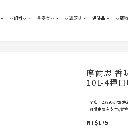
⇩飼料⇩
⇩零食⇩
⇩罐頭⇩
保健品
⇩寵物
摩爾思 香
10L-4種
全店，2399元宅配
運費由買家支付//離
NT$175