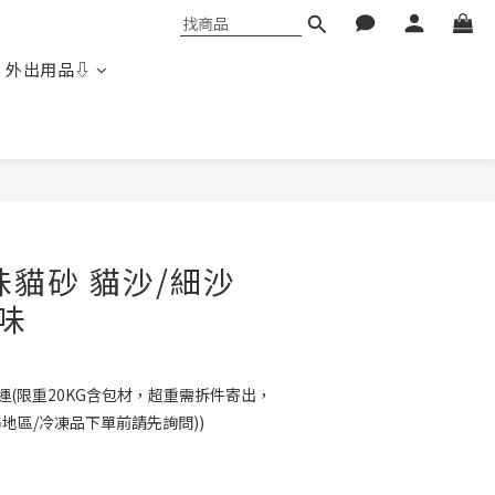
 外出用品⇩
立即購買
味貓砂 貓沙/細沙
口味
免運(限重20KG含包材，超重需拆件寄出，
島地區/冷凍品下單前請先詢問))