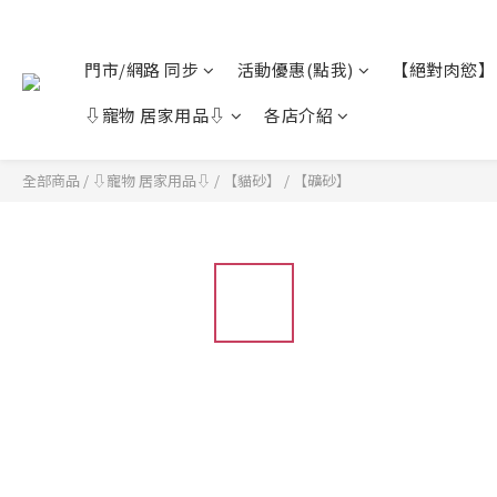
門市/網路 同步
活動優惠(點我)
【絕對肉慾】
⇩寵物 居家用品⇩
各店介紹
全部商品
/
⇩寵物 居家用品⇩
/
【貓砂】
/
【礦砂】