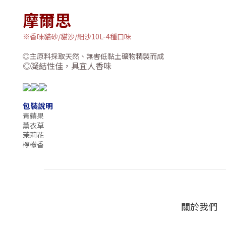
摩爾思
※香味貓砂/貓沙/細沙10L-4種口味
◎主原料採取天然、無害低黏土礦物精製而成
◎凝結性佳，具宜人香味
包裝說明
青蘋果
薰衣草
茉莉花
檸檬香
關於我們