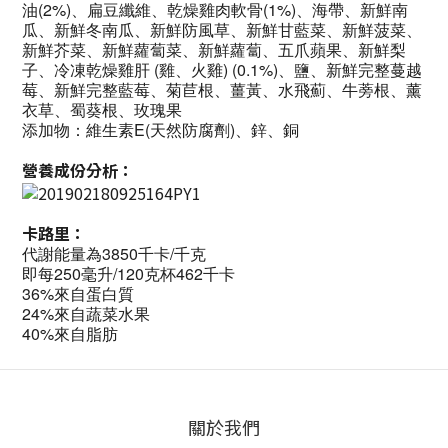
油(2%)、扁豆纖維、乾燥雞肉軟骨(1%)、海帶、新鮮南
瓜、新鮮冬南瓜、新鮮防風草、新鮮甘藍菜、新鮮菠菜、
新鮮芥菜、新鮮蘿蔔菜、新鮮蘿蔔、五爪蘋果、新鮮梨
子、冷凍乾燥雞肝 (雞、火雞) (0.1%)、鹽、新鮮完整蔓越
莓、新鮮完整藍莓、菊苣根、薑黃、水飛薊、牛蒡根、薰
衣草、蜀葵根、玫瑰果
添加物：維生素E(天然防腐劑)、鋅、銅
營養成份分析：
卡路里：
代謝能量為3850千卡/千克
即每250毫升/120克杯462千卡
36%來自蛋白質
24%來自蔬菜水果
40%來自脂肪
關於我們