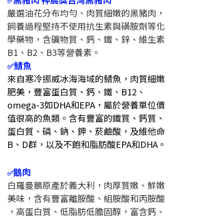
✅
嚴選油花分布均勻、肉質細嫩的黑豬肉，
飼養過程堅持不使用抗生素與磺胺劑等化
學藥物，含礦物質、鈣、鐵、鋅、維生素
B1、B2、B3等營養素。
鯖魚
✅
來自寒冷挪威冰海海域的鯖魚，肉質細嫩
肥美，豐富蛋白質、鈣、鐵、B12、
omega-3如DHA和EPA，屬於營養單位價
值很高的魚類。含有豐富的鐵質、鈣質、
蛋白質、磷、鈉、鉀、菸鹼酸，及維他命
B、D群，以及不飽和脂肪酸EPA和DHA。
鵝肉
✅
白羅曼鵝原產於義大利，肉厚質嫩、鮮嫩
美味，含有豐富離胺酸、組胺酸和丙胺酸
，高蛋白質、低脂肪低膽固醇，富含鈣、