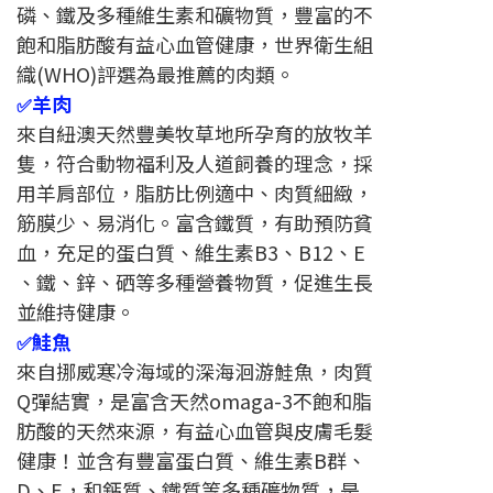
磷、鐵及多種維生素和礦物質，豐富的不
飽和脂肪酸有益心血管健康，世界衛生組
織(WHO)評選為最推薦的肉類。
羊肉
✅
來自紐澳天然豐美牧草地所孕育的放牧羊
隻，符合動物福利及人道飼養的理念，採
用羊肩部位，脂肪比例適中、肉質細緻，
筋膜少、易消化。富含鐵質，有助預防貧
血，充足的蛋白質、維生素B3、B12、E
、鐵、鋅、硒等多種營養物質，促進生長
並維持健康。
鮭魚
✅
來自挪威寒冷海域的深海洄游鮭魚，肉質
Q彈結實，是富含天然omaga-3不飽和脂
肪酸的天然來源，有益心血管與皮膚毛髮
健康！並含有豐富蛋白質、維生素B群、
D、E，和鈣質、鐵質等多種礦物質，是