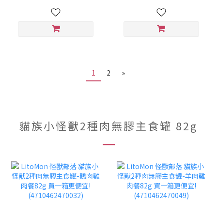
1
2
»
貓族小怪獸2種肉無膠主食罐 82g