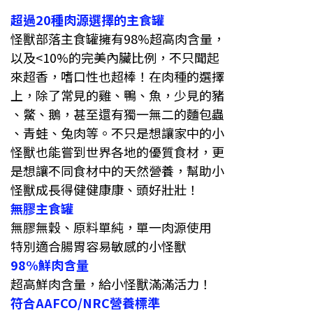
超過20種肉源選擇的主食罐
怪獸部落主食罐擁有98%超高肉含量，
以及<10%的完美內臟比例，不只聞起
來超香，嗜口性也超棒！在肉種的選擇
上，除了常見的雞、鴨、魚，少見的豬
、鱉、鵝，甚至還有獨一無二的麵包蟲
、青蛙、兔肉等。不只是想讓家中的小
怪獸也能嘗到世界各地的優質食材，更
是想讓不同食材中的天然營養，幫助小
怪獸成長得健健康康、頭好壯壯！
無膠主食罐
無膠無穀、原料單純，單一肉源使用
特別適合腸胃容易敏感的小怪獸
98%鮮肉含量
超高鮮肉含量
，
給小怪獸滿滿活力！
符合AAFCO/NRC營養標準