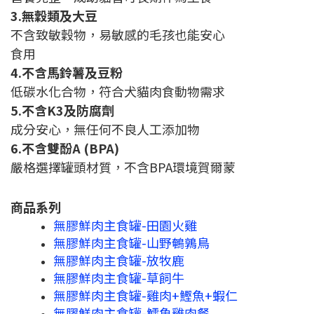
3.無穀類及大豆
不含致敏穀物，易敏感的毛孩也能安心
食用
4.不含馬鈴薯及豆粉
低碳水化合物，符合犬貓肉食動物需求
5.不含K3及防腐劑
成分安心，無任何不良人工添加物
6.不含雙酚A (BPA)
嚴格選擇罐頭材質，不含BPA環境賀爾蒙
商品系列
無膠鮮肉主食罐-田園火雞
無膠鮮肉主食罐-山野鵪鶉鳥
無膠鮮肉主食罐-放牧鹿
無膠鮮肉主食罐-草飼牛
無膠鮮肉主食罐-雞肉+鰹魚+蝦仁
無膠鮮肉主食罐-鱈魚雞肉餐