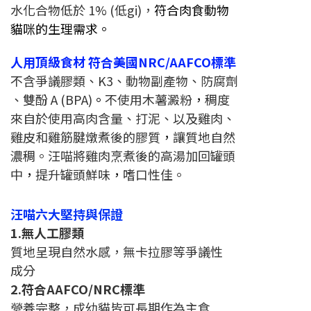
水化合物低於 1% (低gi)，
符合肉食
動物
貓咪的生
理需求。
人用頂級食材 符合美國NRC/AAFCO標準
不含爭議膠類、K3、動物副產物、防腐劑
、雙酚 A (BPA)
。
不使用木薯澱粉
，
稠度
來自於使用高肉含量、打泥、以及雞肉、
雞皮和雞筋腱燉煮後的膠質
，
讓質地自然
濃稠。汪喵將雞肉烹煮後的高湯加回罐頭
中
，
提升罐頭鮮味
，
嗜口性佳。
汪喵六大堅持與保證
1.無人工膠類
質地呈現自然水感，無卡拉膠等爭議性
成分
2.符合AAFCO/NRC標準
營養完整，成幼貓皆可長期作為主食