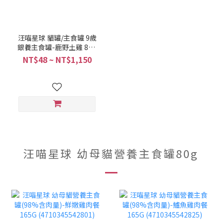
汪喵星球 貓罐/主食罐 9歲
銀養主食罐-鹿野土雞 80G
(4710345541446)
NT$48 ~ NT$1,150
汪喵星球 幼母貓營養主食罐80g