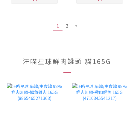
1
2
»
汪喵星球鮮肉罐頭 貓165G