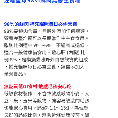
汪喵星球98%鮮肉無膠主食罐
98%的鮮肉 補充貓咪每日必需營養
98%高純肉含量
，
無額外添加任何膠類
，
營養完整均衡可以長期當作主主食食用。
脂肪比例適中5%〜6%
，
不過高或過低
，
適合一般健康貓食用。雞心肝 (內臟) 比
例 8%
，
是模擬貓咪野外自然飲食的組成
，
補充貓咪每日必需營養
，
無需添加大
量營養品。
無麩質低GI食材 敏感毛孩安心吃
低敏食材製作，不含致敏感穀物小麥、大
豆、米、玉米等穀物
，讓容易敏感的毛孩
也能安心食用。鈣:磷-1.1〜13:1
，
為理想
良好的鈣磷比例，幫助骨骼健康發育。碳