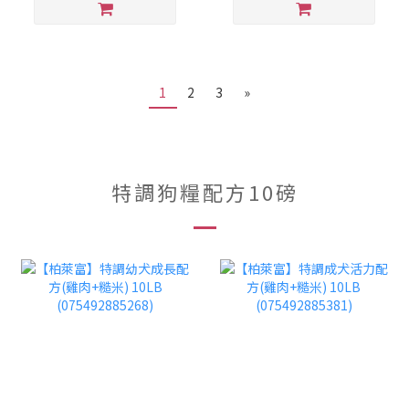
1
2
3
»
特調狗糧配方10磅