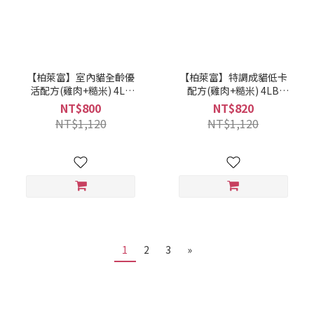
【柏萊富】室內貓全齡優
【柏萊富】特調成貓低卡
活配方(雞肉+糙米) 4LB
配方(雞肉+糙米) 4LB
(075492885046)
(075492885039)
NT$800
NT$820
NT$1,120
NT$1,120
1
2
3
»