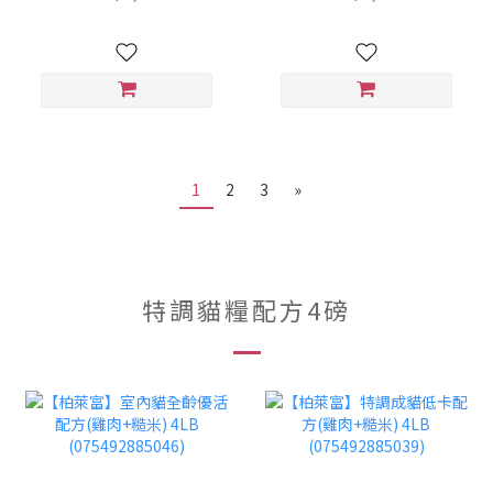
1
2
3
»
特調貓糧配方4磅