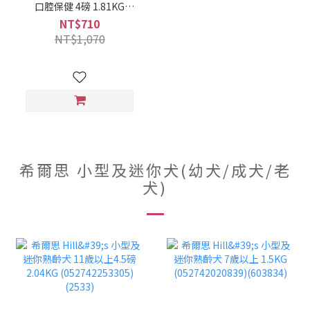
口腔保健 4磅 1.81KG
(052742060699)(607833)
NT$710
NT$1,070
希爾思 小型及迷你犬(幼犬/成犬/老
犬)