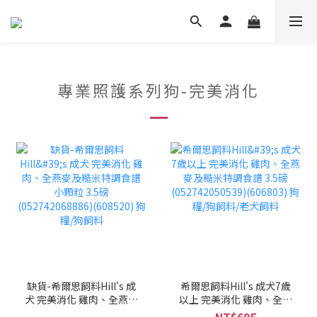
專業照護系列狗-完美消化
缺貨-希爾思飼料Hill's 成
希爾思飼料Hill's 成犬7歲
犬 完美消化 雞肉、全燕麥
以上 完美消化 雞肉、全燕
及糙米特調食譜 小顆粒
麥及糙米特調食譜 3.5磅