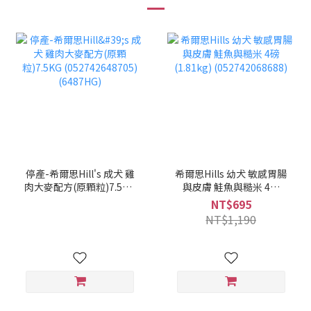
停產-希爾思Hill's 成犬 雞
希爾思Hills 幼犬 敏感胃腸
肉大麥配方(原顆粒)7.5KG
與皮膚 鮭魚與糙米 4磅
(052742648705)
(1.81kg) (052742068688)
NT$695
(6487HG)
NT$1,190