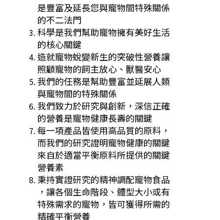
是豐
富及延長您與寵物間特殊關係
的不二法門
科學是我們幫助寵物擁有美好生活
的核
心關鍵
造就寵物蛻變新生的突破性營養讓
照
顧寵物的飼主放心、獸醫安心
我們的任務是幫助豐富並延展人類
與寵
物間的特殊關係
我們致力於研究與創新，深信正確
的營
養是寵物健康長壽的關鍵
每一項產品皆使用高品質的原料，
而我
們的研究證明寵物健康的關鍵
來自於適當
平衡原料所提供的關鍵
營養素
秉持實證研究的精神調配寵物食品
，讓
各個生命階段、體型大小或有
特殊需求
的寵物，皆可獲得所需的
精確平衡營養