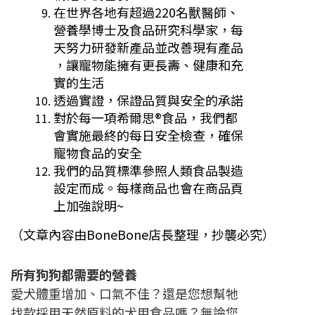
在世界各地有超過220名獸醫師、
營養
學博士及食品研究科學家，每
天努力研發
新產品並改善現有產品
，讓寵物能擁有更
長壽、健康和充
實的生活
透過實證，保證品質與安全的承諾
對於每一項希爾思®食品，我們都
會實
施最終的每日安全檢查，確保
寵物食品的
安全
我們的品質標準參照人類食品製造
設
定而成。每樣商品也會在商品頁
上加強
說明~
（文章內容由BoneBone店長整理，抄襲必究）
所有狗狗都需要的營養
愛犬體重增加、口氣不佳？還是您想幫牠
找款採用天然原料的犬用食品嗎？無論您