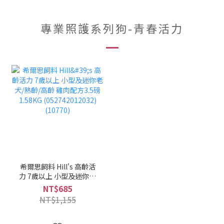
專業照護系列狗-青春活力
希爾思飼料 Hill's 高齡活
力 7歲以上 小型及迷你老
犬/熟齡/高齡 雞肉配方3.5
NT$685
磅 1.58KG
NT$1,155
(052742012032)(10770)