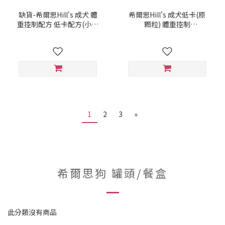
缺貨-希爾思Hill's 成犬 體
希爾思Hill's 成犬低卡(原
重控制配方 低卡配方(小顆
顆粒) 體重控制
粒)6.8kg(15lb)
6.8kg(15lb)
(052742022130)-
(052742022147)-
(603931)
(603933)
1
2
3
»
希爾思狗 罐頭/餐盒
此分類沒有商品