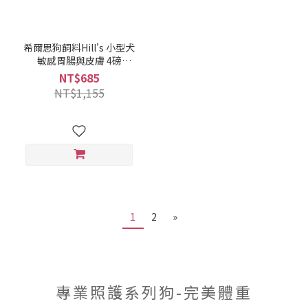
希爾思狗飼料Hill's 小型犬
敏感胃腸與皮膚 4磅
1.81KG(052742007038)
NT$685
(10439)
NT$1,155
1
2
»
專業照護系列狗-完美體重