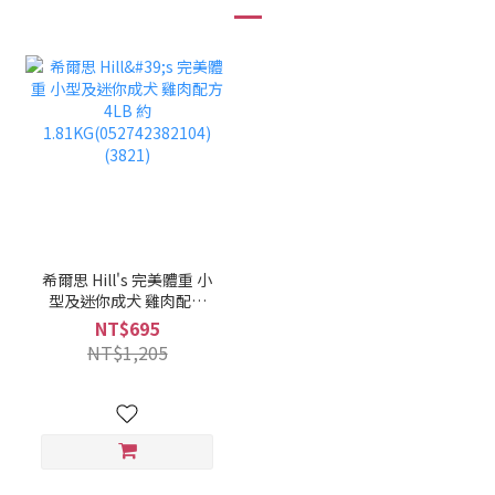
希爾思 Hill's 完美體重 小
型及迷你成犬 雞肉配方
4LB 約
NT$695
1.81KG(052742382104)
NT$1,205
(3821)