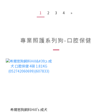
1
2
3
4
»
專業照護系列狗-口腔保健
希爾思狗飼料Hill's 成犬