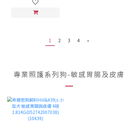
1
2
3
4
»
專業照護系列狗-敏感胃腸及皮膚