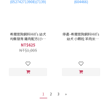
希爾思狗飼料Hill's 幼犬
停產-希爾思狗飼料Hill's
均衡發育 雞肉配方(小顆
幼犬 小顆粒 羊肉米
粒)4.5磅2.04KG
12KG(052742026978)
NT$625
(052742713908)(7139)
(604466)
NT$1,005
1
2
3
»