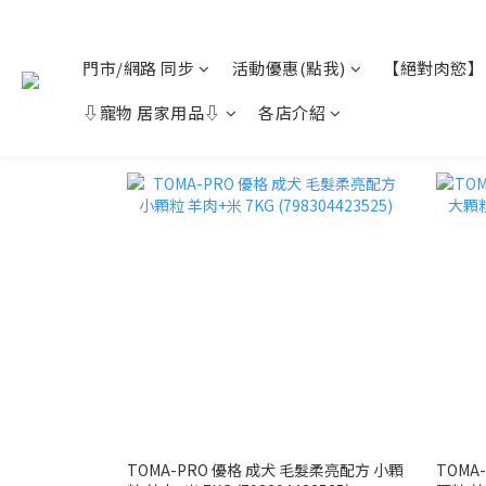
門市/網路 同步
活動優惠(點我)
【絕對肉慾】
⇩寵物 居家用品⇩
各店介紹
TOMA-PRO 優格 成犬 毛髮柔亮配方 小顆
TOMA