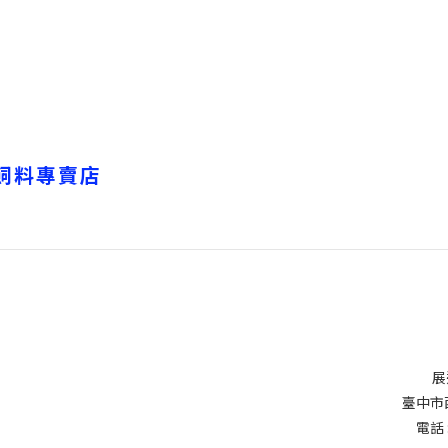
格飼料專賣店
展
臺中市
電話 