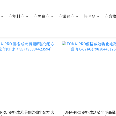
⇩飼料⇩
⇩零食⇩
⇩罐頭⇩
保健品
⇩寵物
-PRO 優格 成犬 骨關節強化配方 大
TOMA-PRO優格 成幼貓 化毛高纖