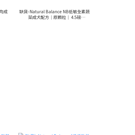
雞肉成
缺貨-Natural Balance NB低敏全素蔬
菜成犬配方｜原顆粒｜ 4.5磅
(723633014519)