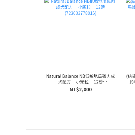
Natural Balance NB低敏地瓜雞肉成
(缺貨
犬配方 ｜小顆粒｜ 12磅
鈴
(723633778015)
NT$2,000