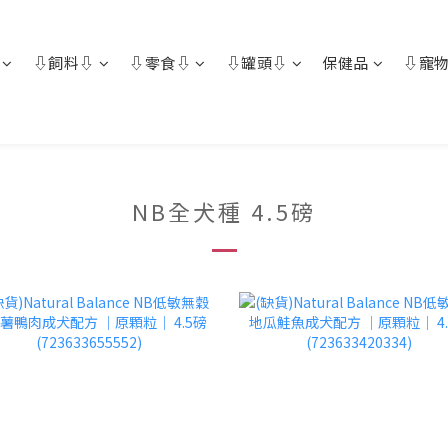
⇩飼料⇩
⇩零食⇩
⇩罐頭⇩
保健品
⇩寵物
NB全犬種 4.5磅