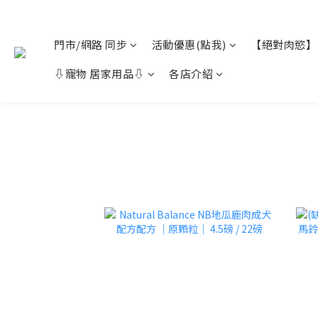
門市/網路 同步
活動優惠(點我)
【絕對肉慾】
⇩寵物 居家用品⇩
各店介紹