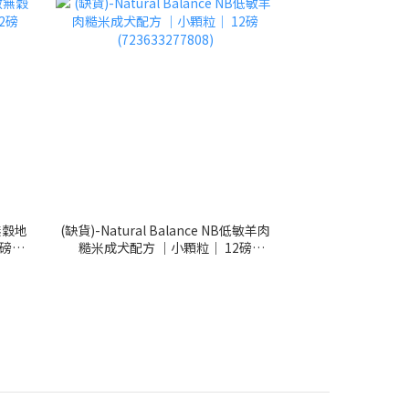
敏無穀地
(缺貨)-Natural Balance NB低敏羊肉
2磅
糙米成犬配方 ｜小顆粒｜ 12磅
(723633277808)