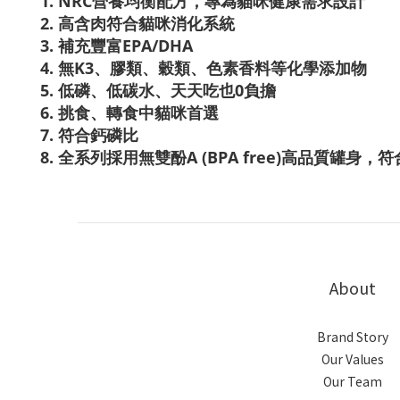
1. NRC營養均衡配方，專為貓咪健康需求設計
2. 高含肉符合貓咪消化系統
3. 補充豐富EPA/DHA
4. 無K3、膠類、穀類、色素香料等化學添加物
5. 低磷、低碳水、天天吃也0負擔
6. 挑食、轉食中貓咪首選
7. 符合鈣磷比
8. 全系列採用無雙酚A (BPA free)高品質罐身
About
Brand Story
Our Values
Our Team