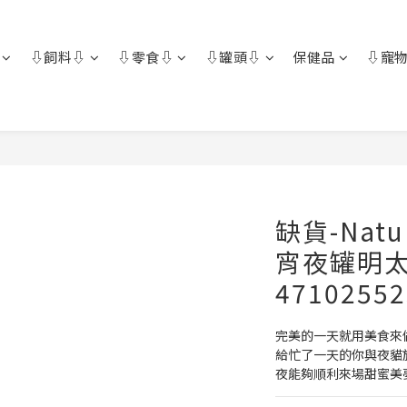
⇩飼料⇩
⇩零食⇩
⇩罐頭⇩
保健品
⇩寵物
缺貨-Nat
宵夜罐明太
47102552
完美的一天就用美食來
給忙了一天的你與夜貓
夜能夠順利來場甜蜜美