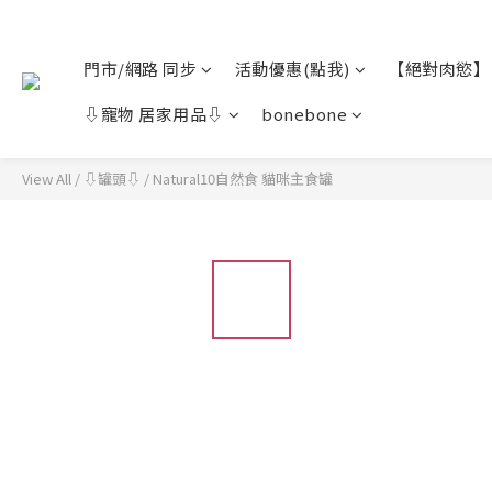
門市/網路 同步
活動優惠(點我)
【絕對肉慾】
⇩寵物 居家用品⇩
bonebone
View All
/
⇩罐頭⇩
/
Natural10自然食 貓咪主食罐