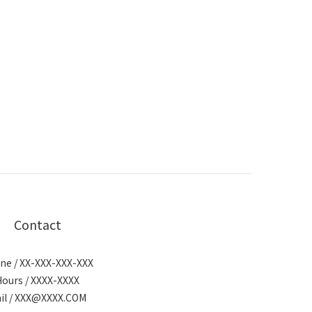
Contact
ne / XX-XXX-XXX-XXX
Hours / XXXX-XXXX
il / XXX@XXXX.COM