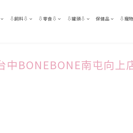
⇩飼料⇩
⇩零食⇩
⇩罐頭⇩
保健品
⇩寵物
台中BONEBONE南屯向上