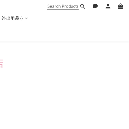
 外出用品⇩
店