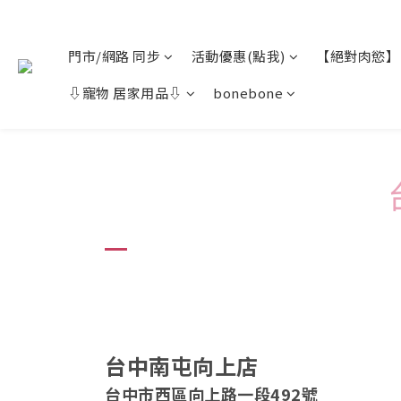
門市/網路 同步
活動優惠(點我)
【絕對肉慾】
⇩寵物 居家用品⇩
bonebone
台中南屯向上店
台中市西區向上路一段492號