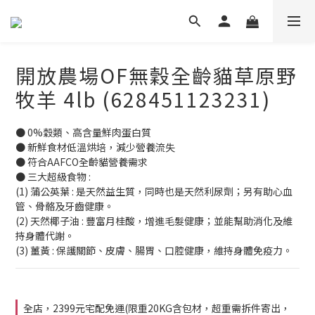
開放農場OF無穀全齡貓草原野
牧羊 4lb (628451123231)
● 0%穀類、高含量鮮肉蛋白質
● 新鮮食材低溫烘培，減少營養流失
● 符合AAFCO全齡貓營養需求
● 三大超級食物 : 
(1) 蒲公英葉 : 是天然益生質，同時也是天然利尿劑；另有助心血
管、骨骼及牙齒健康。
(2) 天然椰子油 : 豐富月桂酸，增進毛髮健康；並能幫助消化及維
持身體代謝。
(3) 薑黃 : 保護關節、皮膚、腸胃、口腔健康，維持身體免疫力。
全店，2399元宅配免運(限重20KG含包材，超重需拆件寄出，