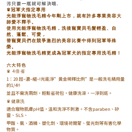
污只要一瓶就可解決哦.
♛冠軍犬指定專用
光能淨寵物洗毛精今年剛上市，就有許多專業美容大
師愛不釋手。
使用光能淨寵物洗毛精，洗後寵寶貝毛髮輕盈、自
然、蓬鬆、可愛，
替寵寶貝們在競爭激烈的美容比賽中得到冠軍等殊
榮。
光能淨寵物洗毛精更成為冠軍犬的指定專用洗毛精！
六大特色
♛
4倍省
1：20 超~濃~縮~!光能淨”黃金稀釋比例”是一般洗毛精用量
的1/4!!
並且不需洗兩劑，輕鬆省荷包，健康洗澡，一淨到底。
♛
健康洗
適合寵物肌膚pH值，溫和洗淨不刺激。不含paraben、矽
靈、SLS、
甲醛、氯、酒精、塑化劑、環境荷爾蒙、螢光劑等有害化學
物質。