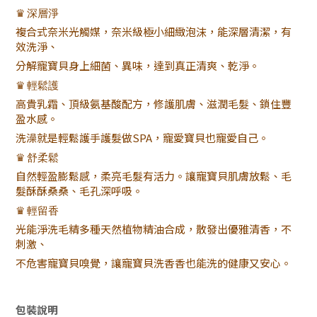
♛
深層淨
複合式奈米光觸媒，奈米級極小細緻泡沫，能深層清潔，有
效洗淨、
分解寵寶貝身上細菌、異味，達到真正清爽、乾淨。
♛
輕鬆護
高貴乳霜、頂級氨基酸配方，修護肌膚、滋潤毛髮、鎖住豐
盈水感。
洗澡就是輕鬆護手護髮做SPA，寵愛寶貝也寵愛自己。
♛
舒柔鬆
自然輕盈膨鬆感，柔亮毛髮有活力。讓寵寶貝肌膚放鬆、毛
髮酥酥桑桑、毛孔深呼吸。
♛
輕留香
光能淨洗毛精多種天然植物精油合成，散發出優雅清香，不
刺激、
不危害寵寶貝嗅覺，讓寵寶貝洗香香也能洗的健康又安心。
包裝說明