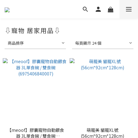
⇩寵物 居家用品⇩
商品排序
每頁顯示 24 個
【meoof】膠囊寵物自動餵食
萌籠美 貓籠XL號
器 3L單食碗 / 雙食碗
(56cm*92cm*128cm)